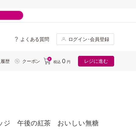
よくある質問
ログイン･会員登録
ド
0
0
レジに進む
入履歴
クーポン
税込
円
ッジ 午後の紅茶 おいしい無糖