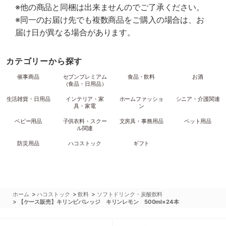
※他の商品と同梱は出来ませんのでご了承ください。
※同一のお届け先でも複数商品をご購入の場合は、お
届け日が異なる場合があります。
カテゴリーから探す
催事商品
セブンプレミアム
食品・飲料
お酒
（食品・日用品）
生活雑貨・日用品
インテリア・家
ホームファッショ
シニア・介護関連
具・家電
ン
ベビー用品
子供衣料・スクー
文房具・事務用品
ペット用品
ル関連
防災用品
ハコストック
ギフト
>
>
>
ホーム
ハコストック
飲料
ソフトドリンク・炭酸飲料
>
【ケース販売】キリンビバレッジ キリンレモン 500ml×24本