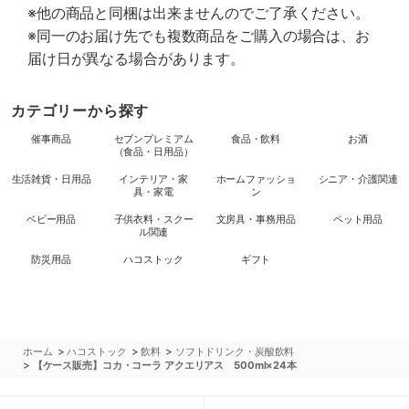
※他の商品と同梱は出来ませんのでご了承ください。
※同一のお届け先でも複数商品をご購入の場合は、お
届け日が異なる場合があります。
カテゴリーから探す
催事商品
セブンプレミアム
食品・飲料
お酒
（食品・日用品）
生活雑貨・日用品
インテリア・家
ホームファッショ
シニア・介護関連
具・家電
ン
ベビー用品
子供衣料・スクー
文房具・事務用品
ペット用品
ル関連
防災用品
ハコストック
ギフト
>
>
>
ホーム
ハコストック
飲料
ソフトドリンク・炭酸飲料
>
【ケース販売】コカ・コーラ アクエリアス 500ml×24本