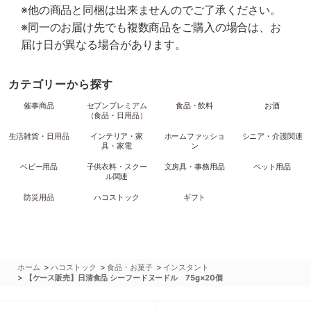
※他の商品と同梱は出来ませんのでご了承ください。
※同一のお届け先でも複数商品をご購入の場合は、お
届け日が異なる場合があります。
カテゴリーから探す
催事商品
セブンプレミアム
食品・飲料
お酒
（食品・日用品）
生活雑貨・日用品
インテリア・家
ホームファッショ
シニア・介護関連
具・家電
ン
ベビー用品
子供衣料・スクー
文房具・事務用品
ペット用品
ル関連
防災用品
ハコストック
ギフト
>
>
>
ホーム
ハコストック
食品・お菓子
インスタント
>
【ケース販売】日清食品 シーフードヌードル 75g×20個