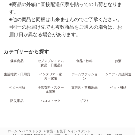
※商品の外箱に直接配送伝票を貼っての出荷となりま
す。
※他の商品と同梱は出来ませんのでご了承ください。
※同一のお届け先でも複数商品をご購入の場合は、お
届け日が異なる場合があります。
カテゴリーから探す
催事商品
セブンプレミアム
食品・飲料
お酒
（食品・日用品）
生活雑貨・日用品
インテリア・家
ホームファッショ
シニア・介護関連
具・家電
ン
ベビー用品
子供衣料・スクー
文房具・事務用品
ペット用品
ル関連
防災用品
ハコストック
ギフト
>
>
>
ホーム
ハコストック
食品・お菓子
インスタント