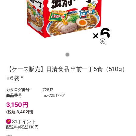
【ケース販売】日清食品 出前一丁5食（510g）
×6袋 *
カタログ番号
72517
商品番号
hs-72517-01
3,150
円
(税込
3,402円
)
31ポイント
配達料(税込)
110円