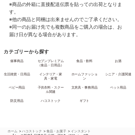
※商品の外箱に直接配送伝票を貼っての出荷となりま
す。
※他の商品と同梱は出来ませんのでご了承ください。
※同一のお届け先でも複数商品をご購入の場合は、お
届け日が異なる場合があります。
カテゴリーから探す
催事商品
セブンプレミアム
食品・飲料
お酒
（食品・日用品）
生活雑貨・日用品
インテリア・家
ホームファッショ
シニア・介護関連
具・家電
ン
ベビー用品
子供衣料・スクー
文房具・事務用品
ペット用品
ル関連
防災用品
ハコストック
ギフト
>
>
>
ホーム
ハコストック
食品・お菓子
インスタント