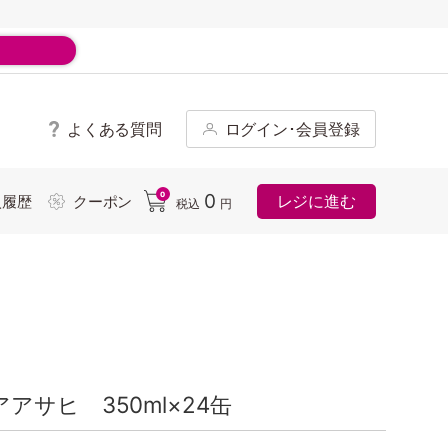
よくある質問
ログイン･会員登録
ド
0
0
レジに進む
入履歴
クーポン
税込
円
サヒ 350ml×24缶