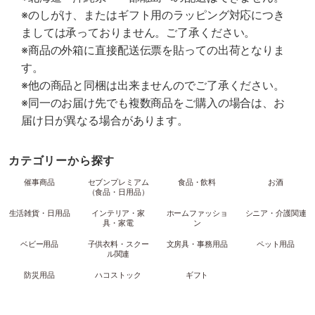
※のしがけ、またはギフト用のラッピング対応につき
ましては承っておりません。ご了承ください。
※商品の外箱に直接配送伝票を貼っての出荷となりま
す。
※他の商品と同梱は出来ませんのでご了承ください。
※同一のお届け先でも複数商品をご購入の場合は、お
届け日が異なる場合があります。
カテゴリーから探す
催事商品
セブンプレミアム
食品・飲料
お酒
（食品・日用品）
生活雑貨・日用品
インテリア・家
ホームファッショ
シニア・介護関連
具・家電
ン
ベビー用品
子供衣料・スクー
文房具・事務用品
ペット用品
ル関連
防災用品
ハコストック
ギフト