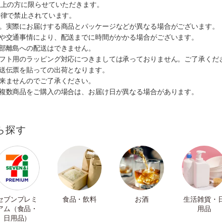
以上の方に限らせていただきます。
法律で禁止されています。
す。実際にお届けする商品とパッケージなどが異なる場合がございます。
順や交通事情により、配送までに時間がかかる場合がございます。
一部離島への配送はできません。
ギフト用のラッピング対応につきましては承っておりません。ご了承くだ
配送伝票を貼っての出荷となります。
出来ませんのでご了承ください。
も複数商品をご購入の場合は、お届け日が異なる場合があります。
ら探す
セブンプレミ
食品・飲料
お酒
生活雑貨・
アム（食品・
用品
日用品）