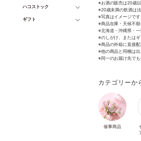
※お酒の販売は20歳
ハコストック
※20歳未満の飲酒は
※写真はイメージで
ギフト
※商品在庫・天候不
※北海道・沖縄県・
※のしがけ、または
※商品の外箱に直接
※他の商品と同梱は
※同一のお届け先で
カテゴリーか
催事商品