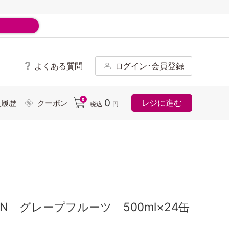
よくある質問
ログイン･会員登録
ド
0
0
レジに進む
入履歴
クーポン
税込
円
N グレープフルーツ 500ml×24缶