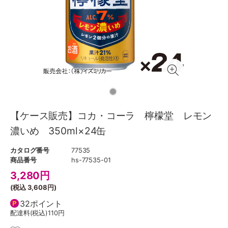
【ケース販売】コカ・コーラ 檸檬堂 レモン
濃いめ 350ml×24缶
カタログ番号
77535
商品番号
hs-77535-01
3,280
円
(税込
3,608円
)
32ポイント
配達料(税込)
110円