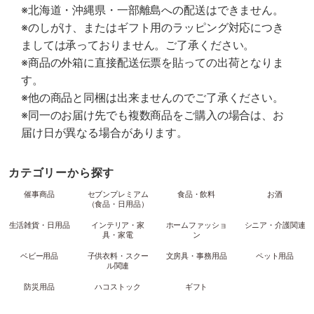
※北海道・沖縄県・一部離島への配送はできません。
※のしがけ、またはギフト用のラッピング対応につき
ましては承っておりません。ご了承ください。
※商品の外箱に直接配送伝票を貼っての出荷となりま
す。
※他の商品と同梱は出来ませんのでご了承ください。
※同一のお届け先でも複数商品をご購入の場合は、お
届け日が異なる場合があります。
カテゴリーから探す
催事商品
セブンプレミアム
食品・飲料
お酒
（食品・日用品）
生活雑貨・日用品
インテリア・家
ホームファッショ
シニア・介護関連
具・家電
ン
ベビー用品
子供衣料・スクー
文房具・事務用品
ペット用品
ル関連
防災用品
ハコストック
ギフト