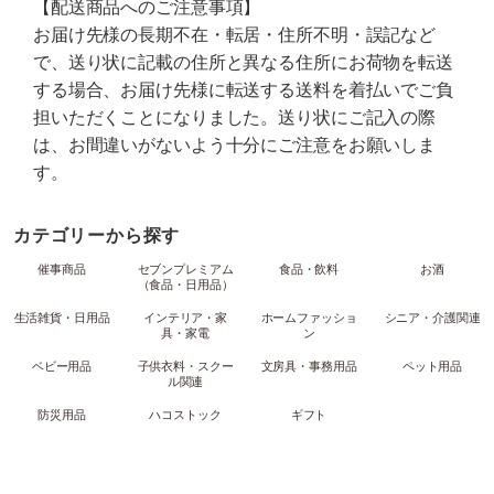
【配送商品へのご注意事項】
お届け先様の長期不在・転居・住所不明・誤記など
で、送り状に記載の住所と異なる住所にお荷物を転送
する場合、お届け先様に転送する送料を着払いでご負
担いただくことになりました。送り状にご記入の際
は、お間違いがないよう十分にご注意をお願いしま
す。
カテゴリーから探す
催事商品
セブンプレミアム
食品・飲料
お酒
（食品・日用品）
生活雑貨・日用品
インテリア・家
ホームファッショ
シニア・介護関連
具・家電
ン
ベビー用品
子供衣料・スクー
文房具・事務用品
ペット用品
ル関連
防災用品
ハコストック
ギフト