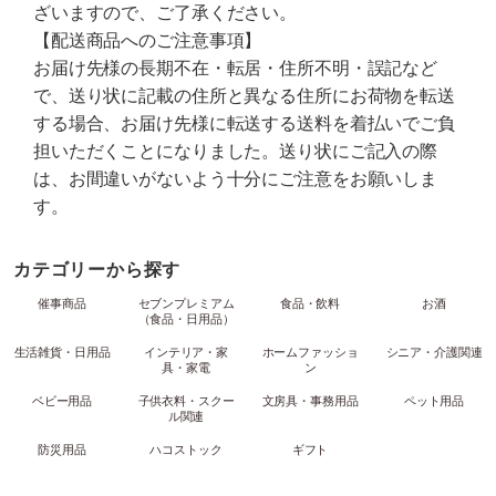
ざいますので、ご了承ください。
【配送商品へのご注意事項】
お届け先様の長期不在・転居・住所不明・誤記など
で、送り状に記載の住所と異なる住所にお荷物を転送
する場合、お届け先様に転送する送料を着払いでご負
担いただくことになりました。送り状にご記入の際
は、お間違いがないよう十分にご注意をお願いしま
す。
カテゴリーから探す
催事商品
セブンプレミアム
食品・飲料
お酒
（食品・日用品）
生活雑貨・日用品
インテリア・家
ホームファッショ
シニア・介護関連
具・家電
ン
ベビー用品
子供衣料・スクー
文房具・事務用品
ペット用品
ル関連
防災用品
ハコストック
ギフト