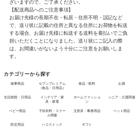
ざいますので、ご了承ください。
【配送商品へのご注意事項】
お届け先様の長期不在・転居・住所不明・誤記など
で、送り状に記載の住所と異なる住所にお荷物を転送
する場合、お届け先様に転送する送料を着払いでご負
担いただくことになりました。送り状にご記入の際
は、お間違いがないよう十分にご注意をお願いしま
す。
カテゴリーから探す
催事商品
セブンプレミアム
食品・飲料
お酒
（食品・日用品）
生活雑貨・日用品
インテリア・家
ホームファッショ
シニア・介護関連
具・家電
ン
ベビー用品
子供衣料・スクー
文房具・事務用品
ペット用品
ル関連
防災用品
ハコストック
ギフト