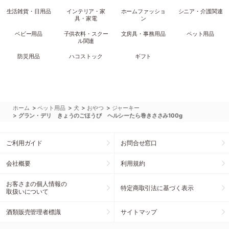
生活雑貨・日用品
インテリア・家
ホームファッショ
シニア・介護関連
具・家電
ン
ベビー用品
子供衣料・スクー
文房具・事務用品
ペット用品
ル関連
防災用品
ハコストック
ギフト
>
>
>
>
ホーム
ペット用品
犬
おやつ
ジャーキー
>
グラン・デリ きょうのごほうび ヘルシーたら巻きささみ100g
ご利用ガイド
お問合せ窓口
会社概要
利用規約
お客さまの個人情報の
特定商取引法に基づく表示
取扱いについて
酒類販売管理者標識
サイトマップ