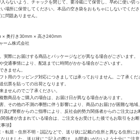
が入らないよう、チャックを閉じて、要冷蔵にて保管し、早めに使い切っ
ない場所に保管してください。本品の空き袋をおもちゃにしないでくださ
質に問題ありません。
 × 奥行き30mm × 高さ240mm
チャーム株式会社
す。実際にお届けする商品とパッケージなどが異なる場合がございます。
順や交通事情により、配送までに時間がかかる場合がございます。
できません。
ギフト用のラッピング対応につきましては承っておりません。ご了承くだ
配送伝票を貼っての出荷となります。
出来ませんのでご了承ください。
も複数商品をご購入の場合は、お届け日が異なる場合があります。
災害、その他の不測の事態に伴う影響により、商品のお届けが困難な地域
施行及び警察からのご指導により、反社会的勢力関係者からのご注文はお
力関係者が含まれている場合は、ご注文をお受けした後でもお取引をお断
意事項】
在・転居・住所不明・誤記などで、送り状に記載の住所と異なる住所にお
になりました。送り状にご記入の際は、お間違いがないよう十分にご注意