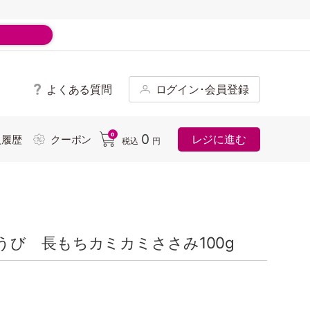
よくある質問
ログイン･会員登録
ド
0
0
レジに進む
入履歴
クーポン
税込
円
び 長もちカミカミささみ100g