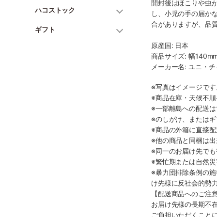
開封後はほこりや虫
ハコストック
し、小児の手の届か
合がありますが、品
ギフト
原産国: 日本
商品サイズ: 幅140mm
メーカー名: ユニ・
※写真はイメージで
※商品在庫・天候不
※一部離島への配送は
※のしがけ、または
※商品の外箱に直接
※他の商品と同梱は
※同一のお届け先で
※繁忙期または自然
※暴力団排除条例の
け先様に反社会的勢
【配送商品へのご注
お届け先様の長期不
ご負担いただくこと