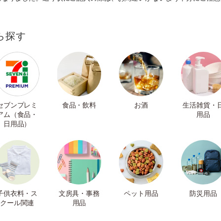
ら探す
セブンプレミ
食品・飲料
お酒
生活雑貨・
アム（食品・
用品
日用品）
子供衣料・ス
文房具・事務
ペット用品
防災用品
クール関連
用品