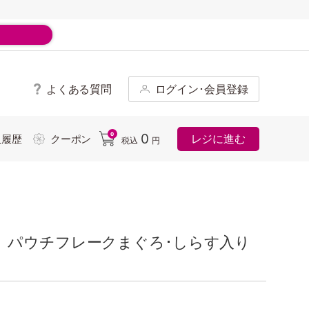
よくある質問
ログイン･会員登録
ド
0
0
レジに進む
入履歴
クーポン
税込
円
 パウチフレークまぐろ･しらす入り