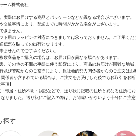
チャーム株式会社
す。実際にお届けする商品とパッケージなどが異なる場合がございます。
順や交通事情により、配送までに時間がかかる場合がございます。
できません。
ギフト用のラッピング対応につきましては承っておりません。ご了承くだ
配送伝票を貼っての出荷となります。
出来ませんのでご了承ください。
も複数商品をご購入の場合は、お届け日が異なる場合があります。
災害、その他の不測の事態に伴う影響により、商品のお届けが困難な地域
施行及び警察からのご指導により、反社会的勢力関係者からのご注文はお
力関係者が含まれている場合は、ご注文をお受けした後でもお取引をお断
意事項】
在・転居・住所不明・誤記などで、送り状に記載の住所と異なる住所にお
になりました。送り状にご記入の際は、お間違いがないよう十分にご注意
ら探す