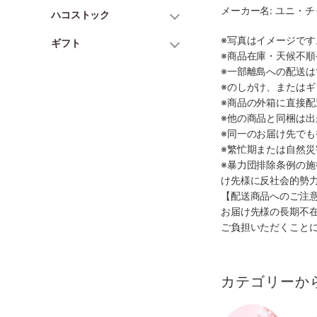
メーカー名: ユニ・
ハコストック
※写真はイメージで
ギフト
※商品在庫・天候不
※一部離島への配送は
※のしがけ、または
※商品の外箱に直接
※他の商品と同梱は
※同一のお届け先で
※繁忙期または自然
※暴力団排除条例の
け先様に反社会的勢
【配送商品へのご注
お届け先様の長期不
ご負担いただくこと
カテゴリーか