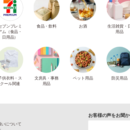
セブンプレミ
食品・飲料
お酒
生活雑貨・
アム（食品・
用品
日用品）
子供衣料・ス
文房具・事務
ペット用品
防災用品
クール関連
用品
お客様の声をお聞か
扱いについて