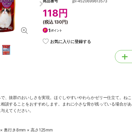
商品番号
jpl-4520699613573
118円
(税込
130円
)
1
ポイント
お気に入りに登録する
みで、抜群のおいしさを実現。ほぐしやすいやわらかゼリー仕立て。ねこ
に相談することをおすすめします。まれに小さな骨が残っている場合があ
に与えてください。
× 奥行き8mm × 高さ125mm