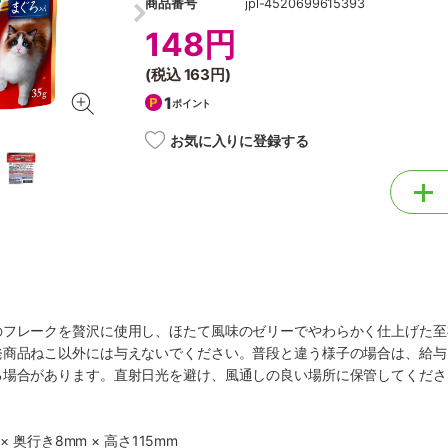
商品番号
jpl-4520699615393
148円
(税込
163円
)
1
ポイント
お気に入りに登録する
のフレークを贅沢に使用し、ほたて風味のゼリーでやわらかく仕上げた至
発商品ねこ以外には与えないでください。普段と違う様子の場合は、給与
る場合があります。直射日光を避け、風通しの良い場所に保管してくださ
× 奥行き8mm × 高さ115mm