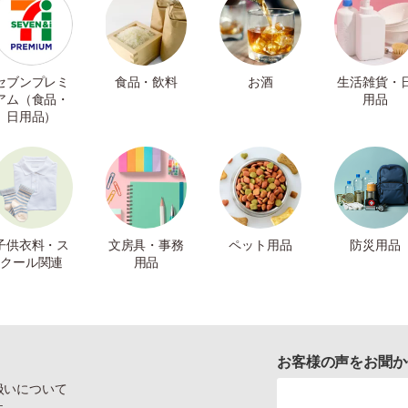
セブンプレミ
食品・飲料
お酒
生活雑貨・
アム（食品・
用品
日用品）
子供衣料・ス
文房具・事務
ペット用品
防災用品
クール関連
用品
お客様の声をお聞か
扱いについて