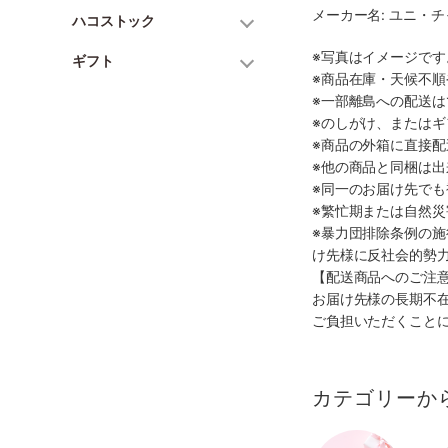
メーカー名: ユニ・
ハコストック
※写真はイメージで
ギフト
※商品在庫・天候不
※一部離島への配送は
※のしがけ、または
※商品の外箱に直接
※他の商品と同梱は
※同一のお届け先で
※繁忙期または自然
※暴力団排除条例の
け先様に反社会的勢
【配送商品へのご注
お届け先様の長期不
ご負担いただくこと
カテゴリーか