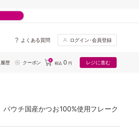
よくある質問
ログイン･会員登録
ド
0
0
レジに進む
入履歴
クーポン
税込
円
パウチ国産かつお100%使用フレーク