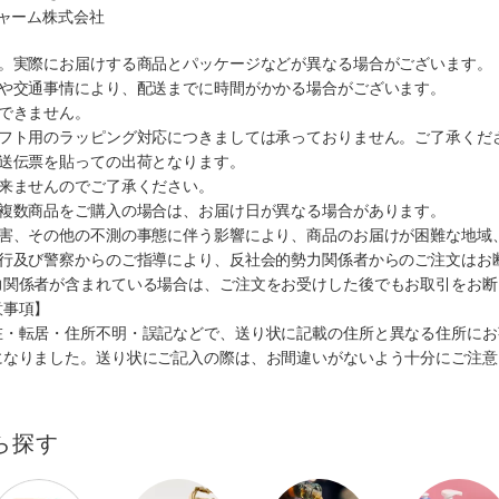
チャーム株式会社
す。実際にお届けする商品とパッケージなどが異なる場合がございます。
順や交通事情により、配送までに時間がかかる場合がございます。
できません。
ギフト用のラッピング対応につきましては承っておりません。ご了承くだ
配送伝票を貼っての出荷となります。
出来ませんのでご了承ください。
も複数商品をご購入の場合は、お届け日が異なる場合があります。
災害、その他の不測の事態に伴う影響により、商品のお届けが困難な地域
施行及び警察からのご指導により、反社会的勢力関係者からのご注文はお
力関係者が含まれている場合は、ご注文をお受けした後でもお取引をお断
意事項】
在・転居・住所不明・誤記などで、送り状に記載の住所と異なる住所にお
になりました。送り状にご記入の際は、お間違いがないよう十分にご注意
ら探す