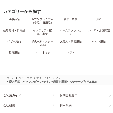
カテゴリーから探す
催事商品
セブンプレミアム
食品・飲料
お酒
（食品・日用品）
生活雑貨・日用品
インテリア・家
ホームファッショ
シニア・介護関連
具・家電
ン
ベビー用品
子供衣料・スクー
文房具・事務用品
ペット用品
ル関連
防災用品
ハコストック
ギフト
>
>
>
>
ホーム
ペット用品
犬
ごはん
ソフト
>
愛犬元気 パックンビーフ･チキン･緑黄色野菜･小魚･チーズ入り2.5kg
ご利用ガイド
お問合せ窓口
会社概要
利用規約