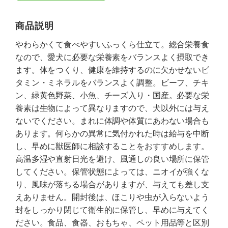
商品説明
やわらかくて食べやすいふっくら仕立て。総合栄養食
なので、愛犬に必要な栄養素をバランスよく摂取でき
ます。体をつくり、健康を維持するのに欠かせないビ
タミン・ミネラルをバランスよく調整。ビーフ、チキ
ン、緑黄色野菜、小魚、チーズ入り・国産。必要な栄
養素は生物によって異なりますので、犬以外には与え
ないでください。まれに体調や体質にあわない場合も
あります。何らかの異常に気付かれた時は給与を中断
し、早めに獣医師に相談することをおすすめします。
高温多湿や直射日光を避け、風通しの良い場所に保管
してください。保管状態によっては、ニオイが強くな
り、風味が落ちる場合がありますが、与えても差し支
えありません。開封後は、ほこりや虫が入らないよう
封をしっかり閉じて衛生的に保管し、早めに与えてく
ださい。食品、食器、おもちゃ、ペット用品等と区別