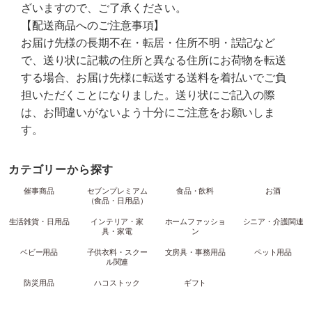
ざいますので、ご了承ください。
【配送商品へのご注意事項】
お届け先様の長期不在・転居・住所不明・誤記など
で、送り状に記載の住所と異なる住所にお荷物を転送
する場合、お届け先様に転送する送料を着払いでご負
担いただくことになりました。送り状にご記入の際
は、お間違いがないよう十分にご注意をお願いしま
す。
カテゴリーから探す
催事商品
セブンプレミアム
食品・飲料
お酒
（食品・日用品）
生活雑貨・日用品
インテリア・家
ホームファッショ
シニア・介護関連
具・家電
ン
ベビー用品
子供衣料・スクー
文房具・事務用品
ペット用品
ル関連
防災用品
ハコストック
ギフト