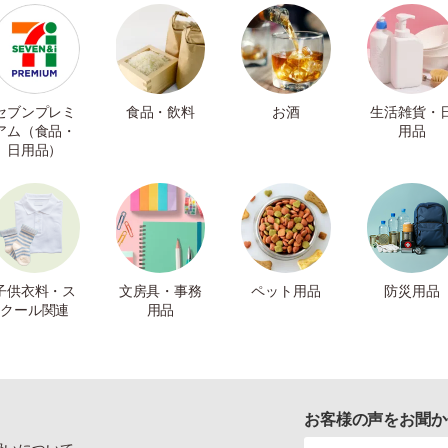
セブンプレミ
食品・飲料
お酒
生活雑貨・
アム（食品・
用品
日用品）
子供衣料・ス
文房具・事務
ペット用品
防災用品
クール関連
用品
お客様の声をお聞か