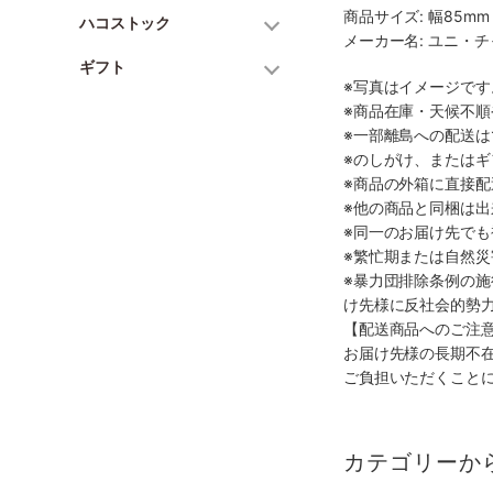
商品サイズ: 幅85mm 
ハコストック
メーカー名: ユニ・
ギフト
※写真はイメージで
※商品在庫・天候不
※一部離島への配送は
※のしがけ、または
※商品の外箱に直接
※他の商品と同梱は
※同一のお届け先で
※繁忙期または自然
※暴力団排除条例の
け先様に反社会的勢
【配送商品へのご注
お届け先様の長期不
ご負担いただくこと
カテゴリーか