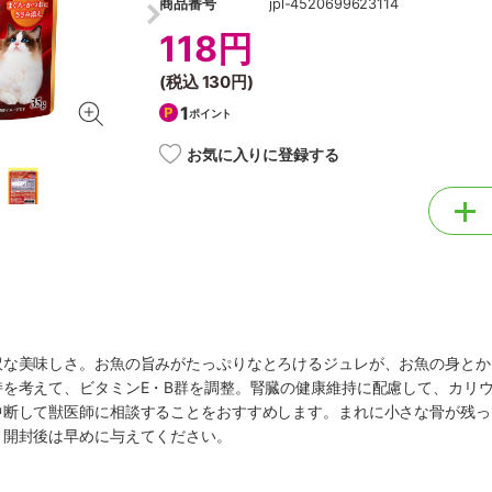
商品番号
jpl-4520699623114
118円
(税込
130円
)
1
ポイント
お気に入りに登録する
沢な美味しさ。お魚の旨みがたっぷりなとろけるジュレが、お魚の身とか
持を考えて、ビタミンE・B群を調整。腎臓の健康維持に配慮して、カリ
中断して獣医師に相談することをおすすめします。まれに小さな骨が残っ
。開封後は早めに与えてください。