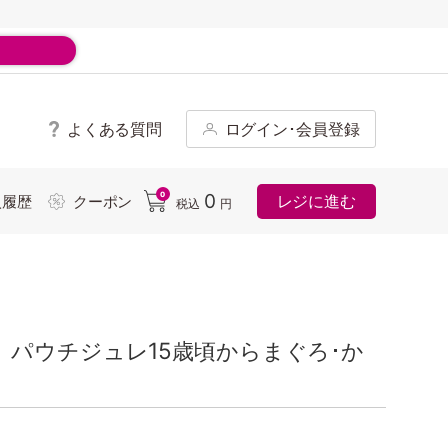
よくある質問
ログイン･会員登録
ド
0
0
レジに進む
入履歴
クーポン
税込
円
パウチジュレ15歳頃からまぐろ･か