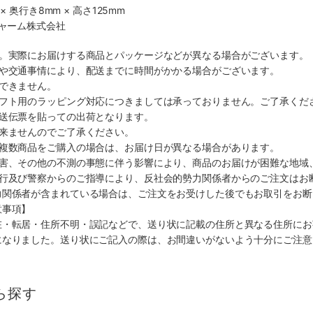
× 奥行き8mm × 高さ125mm
チャーム株式会社
す。実際にお届けする商品とパッケージなどが異なる場合がございます。
順や交通事情により、配送までに時間がかかる場合がございます。
できません。
ギフト用のラッピング対応につきましては承っておりません。ご了承くだ
配送伝票を貼っての出荷となります。
出来ませんのでご了承ください。
も複数商品をご購入の場合は、お届け日が異なる場合があります。
災害、その他の不測の事態に伴う影響により、商品のお届けが困難な地域
施行及び警察からのご指導により、反社会的勢力関係者からのご注文はお
力関係者が含まれている場合は、ご注文をお受けした後でもお取引をお断
意事項】
在・転居・住所不明・誤記などで、送り状に記載の住所と異なる住所にお
になりました。送り状にご記入の際は、お間違いがないよう十分にご注意
ら探す