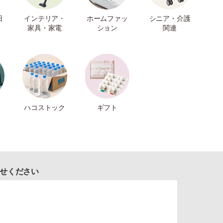
日
インテリア・
ホームファッ
シニア・介護
家具・家電
ション
関連
ハコストック
ギフト
せください