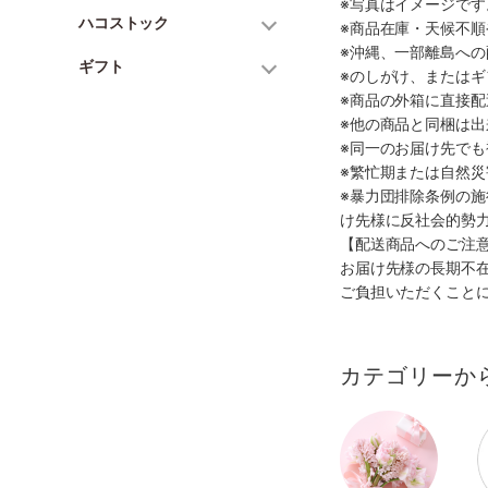
※写真はイメージで
ハコストック
※商品在庫・天候不
※沖縄、一部離島へ
ギフト
※のしがけ、または
※商品の外箱に直接
※他の商品と同梱は
※同一のお届け先で
※繁忙期または自然
※暴力団排除条例の
け先様に反社会的勢
【配送商品へのご注
お届け先様の長期不
ご負担いただくこと
カテゴリーか