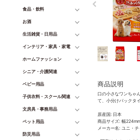
食品・飲料
お酒
生活雑貨・日用品
インテリア・家具・家電
ホームファッション
シニア・介護関連
商品説明
ベビー用品
口の小さなワンちゃ
子供衣料・スクール関連
て、小分けパックタ
文房具・事務用品
原産国: 日本
商品サイズ: 幅224mm
ペット用品
メーカー名: ユニ・
防災用品