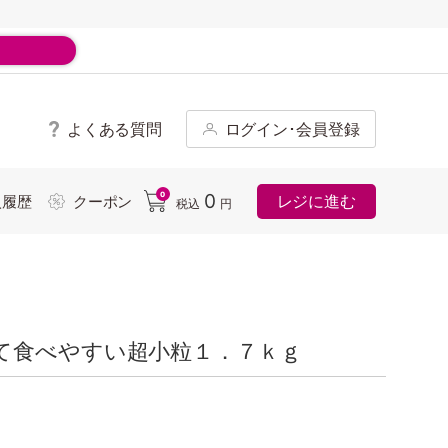
よくある質問
ログイン･会員登録
ド
0
0
レジに進む
入履歴
クーポン
税込
円
て食べやすい超小粒１．７ｋｇ