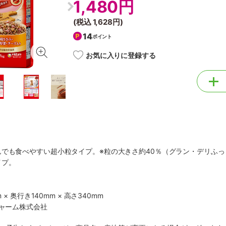
1,480円
(税込
1,628円
)
14
ポイント
お気に入りに登録する
んでも食べやすい超小粒タイプ。※粒の大きさ約40％（グラン・デリふ
イプ。
 × 奥行き140mm × 高さ340mm
チャーム株式会社