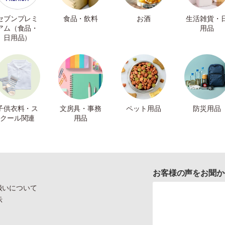
セブンプレミ
食品・飲料
お酒
生活雑貨・
アム（食品・
用品
日用品）
子供衣料・ス
文房具・事務
ペット用品
防災用品
クール関連
用品
お客様の声をお聞か
扱いについて
示