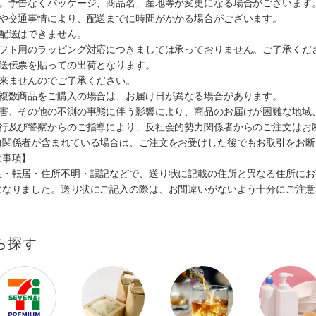
す。予告なくパッケージ、商品名、産地等が変更になる場合がございます
順や交通事情により、配送までに時間がかかる場合がございます。
の配送はできません。
ギフト用のラッピング対応につきましては承っておりません。ご了承くだ
配送伝票を貼っての出荷となります。
出来ませんのでご了承ください。
も複数商品をご購入の場合は、お届け日が異なる場合があります。
災害、その他の不測の事態に伴う影響により、商品のお届けが困難な地域
施行及び警察からのご指導により、反社会的勢力関係者からのご注文はお
力関係者が含まれている場合は、ご注文をお受けした後でもお取引をお断
意事項】
在・転居・住所不明・誤記などで、送り状に記載の住所と異なる住所にお
になりました。送り状にご記入の際は、お間違いがないよう十分にご注意
ら探す