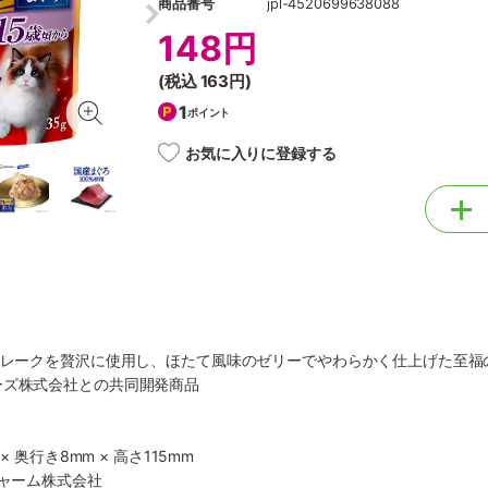
商品番号
jpl-4520699638088
148円
(税込
163円
)
1
ポイント
お気に入りに登録する
フレークを贅沢に使用し、ほたて風味のゼリーでやわらかく仕上げた至福
ーズ株式会社との共同開発商品
× 奥行き8mm × 高さ115mm
チャーム株式会社