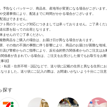
す。予告なくパッケージ、商品名、産地等が変更になる場合がございます
順や交通事情により、配送までに時間がかかる場合がございます。
の配送はできません。
ギフト用のラッピング対応につきましては承っておりません。ご了承くだ
配送伝票を貼っての出荷となります。
出来ませんのでご了承ください。
も複数商品をご購入の場合は、お届け日が異なる場合があります。
災害、その他の不測の事態に伴う影響により、商品のお届けが困難な地域
施行及び警察からのご指導により、反社会的勢力関係者からのご注文はお
力関係者が含まれている場合は、ご注文をお受けした後でもお取引をお断
意事項】
在・転居・住所不明・誤記などで、送り状に記載の住所と異なる住所にお
になりました。送り状にご記入の際は、お間違いがないよう十分にご注意
ら探す