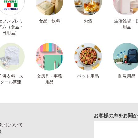
セブンプレミ
食品・飲料
お酒
生活雑貨・
アム（食品・
用品
日用品）
子供衣料・ス
文房具・事務
ペット用品
防災用品
クール関連
用品
お客様の声をお聞か
扱いについて
示