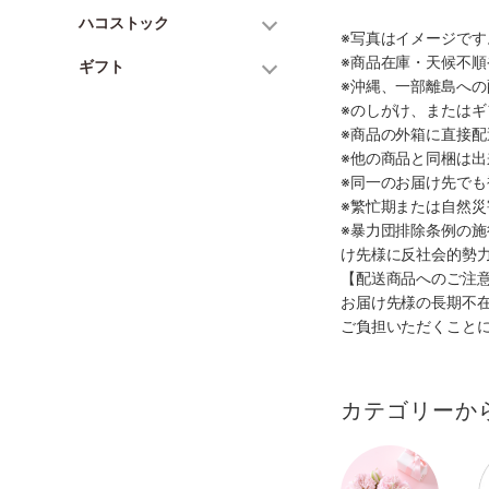
ハコストック
※写真はイメージで
※商品在庫・天候不
ギフト
※沖縄、一部離島へ
※のしがけ、または
※商品の外箱に直接
※他の商品と同梱は
※同一のお届け先で
※繁忙期または自然
※暴力団排除条例の
け先様に反社会的勢
【配送商品へのご注
お届け先様の長期不
ご負担いただくこと
カテゴリーか