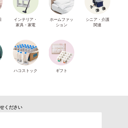
日
インテリア・
ホームファッ
シニア・介護
家具・家電
ション
関連
ハコストック
ギフト
せください