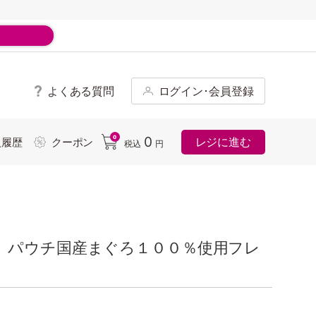
よくある質問
ログイン･会員登録
ド
0
0
レジに進む
入履歴
クーポン
税込
円
 パウチ国産まぐろ１００％使用フレ