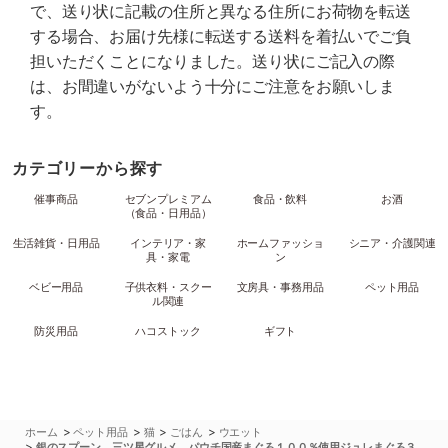
で、送り状に記載の住所と異なる住所にお荷物を転送
する場合、お届け先様に転送する送料を着払いでご負
担いただくことになりました。送り状にご記入の際
は、お間違いがないよう十分にご注意をお願いしま
す。
カテゴリーから探す
催事商品
セブンプレミアム
食品・飲料
お酒
（食品・日用品）
生活雑貨・日用品
インテリア・家
ホームファッショ
シニア・介護関連
具・家電
ン
ベビー用品
子供衣料・スクー
文房具・事務用品
ペット用品
ル関連
防災用品
ハコストック
ギフト
>
>
>
>
ホーム
ペット用品
猫
ごはん
ウエット
>
銀のスプーン 三ツ星グルメ パウチ国産まぐろ１００％使用ジュレまぐろ３