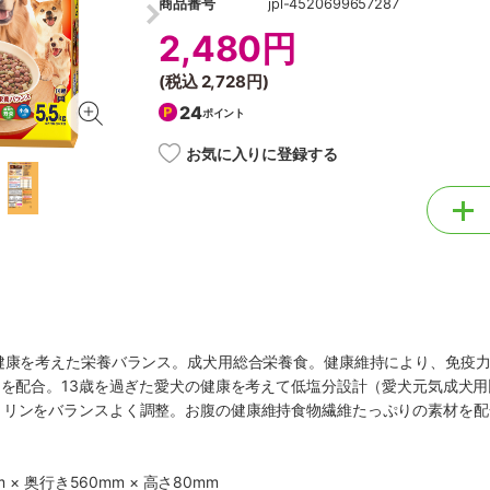
商品番号
jpl-4520699657287
2,480円
(税込
2,728円
)
24
ポイント
お気に入りに登録する
の健康を考えた栄養バランス。成犬用総合栄養食。健康維持により、免疫
Ｃを配合。13歳を過ぎた愛犬の健康を考えて低塩分設計（愛犬元気成犬
・リンをバランスよく調整。お腹の健康維持食物繊維たっぷりの素材を配
 × 奥行き560mm × 高さ80mm