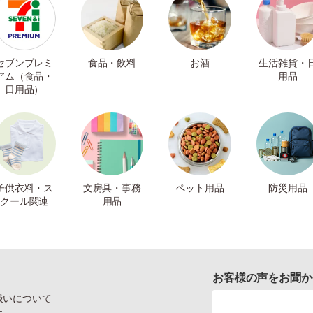
セブンプレミ
食品・飲料
お酒
生活雑貨・
アム（食品・
用品
日用品）
子供衣料・ス
文房具・事務
ペット用品
防災用品
クール関連
用品
お客様の声をお聞か
扱いについて