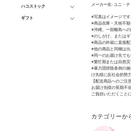
メーカー名: ユニ・
ハコストック
※写真はイメージで
ギフト
※商品在庫・天候不
※沖縄、一部離島へ
※のしがけ、または
※商品の外箱に直接
※他の商品と同梱は
※同一のお届け先で
※繁忙期または自然
※暴力団排除条例の
け先様に反社会的勢
【配送商品へのご注
お届け先様の長期不
ご負担いただくこと
カテゴリーか