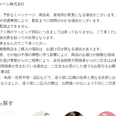
チャーム株式会社
す。予告なくパッケージ、商品名、産地等が変更になる場合がございます
順や交通事情により、配送までに時間がかかる場合がございます。
の配送はできません。
ギフト用のラッピング対応につきましては承っておりません。ご了承くだ
配送伝票を貼っての出荷となります。
出来ませんのでご了承ください。
も複数商品をご購入の場合は、お届け日が異なる場合があります。
災害、その他の不測の事態に伴う影響により、商品のお届けが困難な地域
施行及び警察からのご指導により、反社会的勢力関係者からのご注文はお
力関係者が含まれている場合は、ご注文をお受けした後でもお取引をお断
意事項】
在・転居・住所不明・誤記などで、送り状に記載の住所と異なる住所にお
になりました。送り状にご記入の際は、お間違いがないよう十分にご注意
ら探す