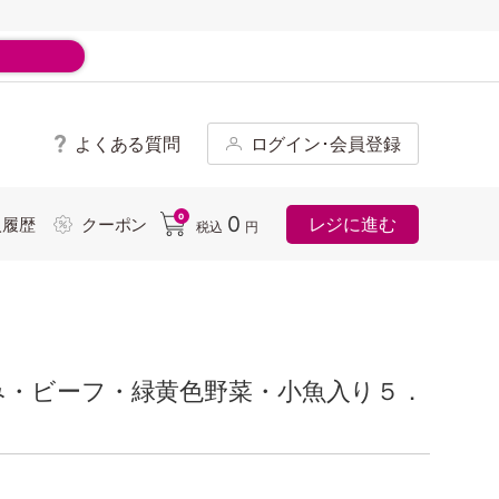
よくある質問
ログイン･会員登録
ド
0
0
レジに進む
入履歴
クーポン
税込
円
み・ビーフ・緑黄色野菜・小魚入り５．