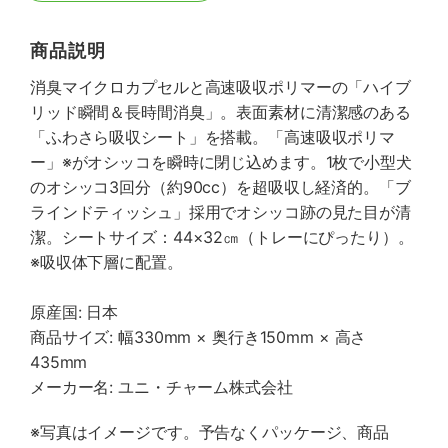
商品説明
消臭マイクロカプセルと高速吸収ポリマーの「ハイブ
リッド瞬間＆長時間消臭」。表面素材に清潔感のある
「ふわさら吸収シート」を搭載。「高速吸収ポリマ
ー」※がオシッコを瞬時に閉じ込めます。1枚で小型犬
のオシッコ3回分（約90cc）を超吸収し経済的。「ブ
ラインドティッシュ」採用でオシッコ跡の見た目が清
潔。シートサイズ：44×32㎝（トレーにぴったり）。
※吸収体下層に配置。
原産国: 日本
商品サイズ: 幅330mm × 奥行き150mm × 高さ
435mm
メーカー名: ユニ・チャーム株式会社
※写真はイメージです。予告なくパッケージ、商品