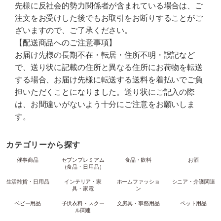
先様に反社会的勢力関係者が含まれている場合は、ご
注文をお受けした後でもお取引をお断りすることがご
ざいますので、ご了承ください。
【配送商品へのご注意事項】
お届け先様の長期不在・転居・住所不明・誤記など
で、送り状に記載の住所と異なる住所にお荷物を転送
する場合、お届け先様に転送する送料を着払いでご負
担いただくことになりました。送り状にご記入の際
は、お間違いがないよう十分にご注意をお願いしま
す。
カテゴリーから探す
催事商品
セブンプレミアム
食品・飲料
お酒
（食品・日用品）
生活雑貨・日用品
インテリア・家
ホームファッショ
シニア・介護関連
具・家電
ン
ベビー用品
子供衣料・スクー
文房具・事務用品
ペット用品
ル関連