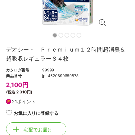
デオシート Ｐｒｅｍｉｕｍ１２時間超消臭＆
超吸収レギュラー８４枚
カタログ番号
99999
商品番号
jpl-4520699659878
2,100
円
(税込
2,310円
)
21ポイント
お気に入りに登録する
宅配でお届け