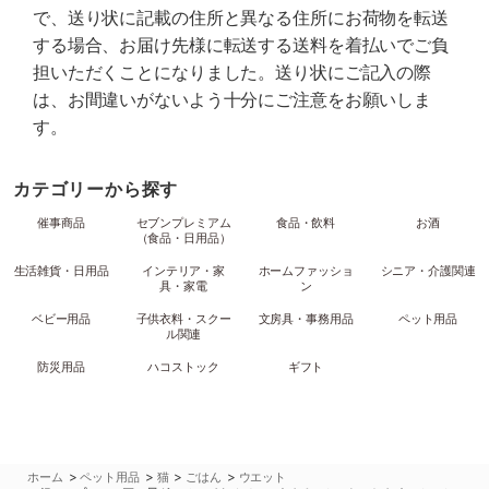
で、送り状に記載の住所と異なる住所にお荷物を転送
する場合、お届け先様に転送する送料を着払いでご負
担いただくことになりました。送り状にご記入の際
は、お間違いがないよう十分にご注意をお願いしま
す。
カテゴリーから探す
催事商品
セブンプレミアム
食品・飲料
お酒
（食品・日用品）
生活雑貨・日用品
インテリア・家
ホームファッショ
シニア・介護関連
具・家電
ン
ベビー用品
子供衣料・スクー
文房具・事務用品
ペット用品
ル関連
防災用品
ハコストック
ギフト
>
>
>
>
ホーム
ペット用品
猫
ごはん
ウエット