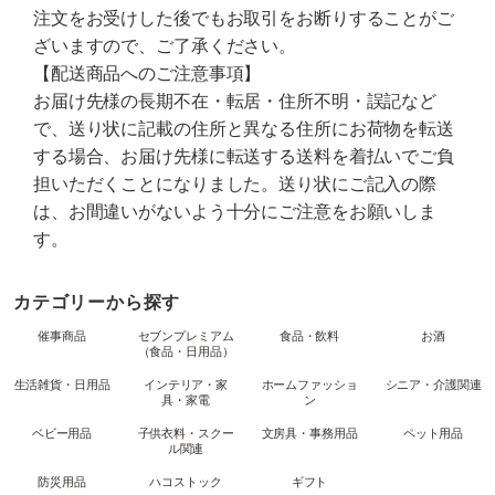
注文をお受けした後でもお取引をお断りすることがご
ざいますので、ご了承ください。
【配送商品へのご注意事項】
お届け先様の長期不在・転居・住所不明・誤記など
で、送り状に記載の住所と異なる住所にお荷物を転送
する場合、お届け先様に転送する送料を着払いでご負
担いただくことになりました。送り状にご記入の際
は、お間違いがないよう十分にご注意をお願いしま
す。
カテゴリーから探す
催事商品
セブンプレミアム
食品・飲料
お酒
（食品・日用品）
生活雑貨・日用品
インテリア・家
ホームファッショ
シニア・介護関連
具・家電
ン
ベビー用品
子供衣料・スクー
文房具・事務用品
ペット用品
ル関連
防災用品
ハコストック
ギフト