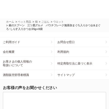
>
>
>
>
ホーム
ペット用品
猫
ごはん
ウエット
>
銀のスプーン 三ツ星グルメ パウチフレーク無添加まぐろ入りかつお&まぐ
ろ･しらす入りかつお35g×8袋
ご利用ガイド
お問合せ窓口
会社概要
利用規約
お客さまの個人情報の
特定商取引法に基づく表示
取扱いについて
酒類販売管理者標識
サイトマップ
お客様の声をお聞かせください