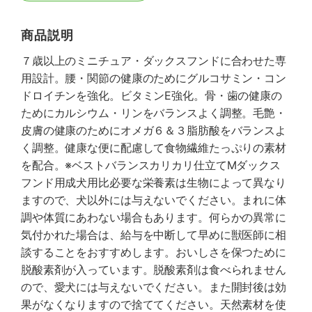
商品説明
７歳以上のミニチュア・ダックスフンドに合わせた専
用設計。腰・関節の健康のためにグルコサミン・コン
ドロイチンを強化。ビタミンE強化。骨・歯の健康の
ためにカルシウム・リンをバランスよく調整。毛艶・
皮膚の健康のためにオメガ６＆３脂肪酸をバランスよ
く調整。健康な便に配慮して食物繊維たっぷりの素材
を配合。※ベストバランスカリカリ仕立てMダックス
フンド用成犬用比必要な栄養素は生物によって異なり
ますので、犬以外には与えないでください。まれに体
調や体質にあわない場合もあります。何らかの異常に
気付かれた場合は、給与を中断して早めに獣医師に相
談することをおすすめします。おいしさを保つために
脱酸素剤が入っています。脱酸素剤は食べられません
ので、愛犬には与えないでください。また開封後は効
果がなくなりますので捨ててください。天然素材を使