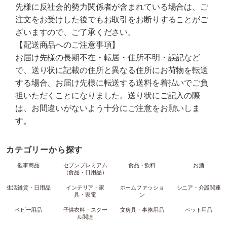
先様に反社会的勢力関係者が含まれている場合は、ご
注文をお受けした後でもお取引をお断りすることがご
ざいますので、ご了承ください。
【配送商品へのご注意事項】
お届け先様の長期不在・転居・住所不明・誤記など
で、送り状に記載の住所と異なる住所にお荷物を転送
する場合、お届け先様に転送する送料を着払いでご負
担いただくことになりました。送り状にご記入の際
は、お間違いがないよう十分にご注意をお願いしま
す。
カテゴリーから探す
催事商品
セブンプレミアム
食品・飲料
お酒
（食品・日用品）
生活雑貨・日用品
インテリア・家
ホームファッショ
シニア・介護関連
具・家電
ン
ベビー用品
子供衣料・スクー
文房具・事務用品
ペット用品
ル関連