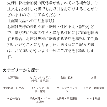
先様に反社会的勢力関係者が含まれている場合は、ご
注文をお受けした後でもお取引をお断りすることがご
ざいますので、ご了承ください。
【配送商品へのご注意事項】
お届け先様の長期不在・転居・住所不明・誤記など
で、送り状に記載の住所と異なる住所にお荷物を転送
する場合、お届け先様に転送する送料を着払いでご負
担いただくことになりました。送り状にご記入の際
は、お間違いがないよう十分にご注意をお願いしま
す。
カテゴリーから探す
催事商品
セブンプレミアム
食品・飲料
お酒
（食品・日用品）
生活雑貨・日用品
インテリア・家
ホームファッショ
シニア・介護関連
具・家電
ン
ベビー用品
子供衣料・スクー
文房具・事務用品
ペット用品
ル関連