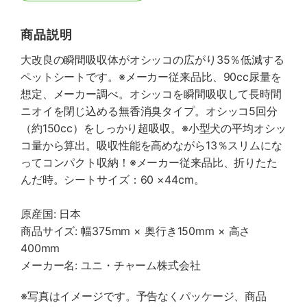
商品説明
大改良の瞬間吸収体がオシッコの広がり35％低減する
ペットシートです。※メーカー従来品比、90cc尿量を
想定、メーカー調べ。オシッコを瞬間吸収して長時間
ニオイを閉じ込める無香消臭タイプ。オシッコ5回分
（約150cc）をしっかり超吸収。※小型犬の平均オシッ
コ量から算出。吸収性能を高めながら13％スリムにな
ってコンパクト収納！※メーカー従来品比、折りたた
んだ時。シートサイズ：60 ×44cm。
原産国: 日本
商品サイズ: 幅375mm × 奥行き150mm × 高さ
400mm
メーカー名: ユニ・チャーム株式会社
※写真はイメージです。予告なくパッケージ、商品