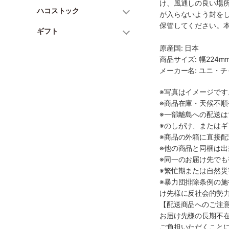
け、風通しの良い場
ハコストック
が入らないよう封を
保管してください。
ギフト
原産国: 日本
商品サイズ: 幅224mm
メーカー名: ユニ・
※写真はイメージで
※商品在庫・天候不
※一部離島への配送は
※のしがけ、または
※商品の外箱に直接
※他の商品と同梱は
※同一のお届け先で
※繁忙期または自然
※暴力団排除条例の
け先様に反社会的勢
【配送商品へのご注
お届け先様の長期不
ご負担いただくこと