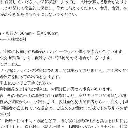
所に保管してください。保管状態によっては、風味が落ちる場合がありま
しっかり閉じて衛生的に保管し、早めに与えてください。食品、食器、お
本品の空き袋をおもちゃにしないでください。
 × 奥行き160mm × 高さ340mm
チャーム株式会社
す。実際にお届けする商品とパッケージなどが異なる場合がございます。
順や交通事情により、配送までに時間がかかる場合がございます。
できません。
ギフト用のラッピング対応につきましては承っておりません。ご了承くだ
配送伝票を貼っての出荷となります。
出来ませんのでご了承ください。
も複数商品をご購入の場合は、お届け日が異なる場合があります。
災害、その他の不測の事態に伴う影響により、商品のお届けが困難な地域
施行及び警察からのご指導により、反社会的勢力関係者からのご注文はお
力関係者が含まれている場合は、ご注文をお受けした後でもお取引をお断
意事項】
在・転居・住所不明・誤記などで、送り状に記載の住所と異なる住所にお
になりました。送り状にご記入の際は、お間違いがないよう十分にご注意