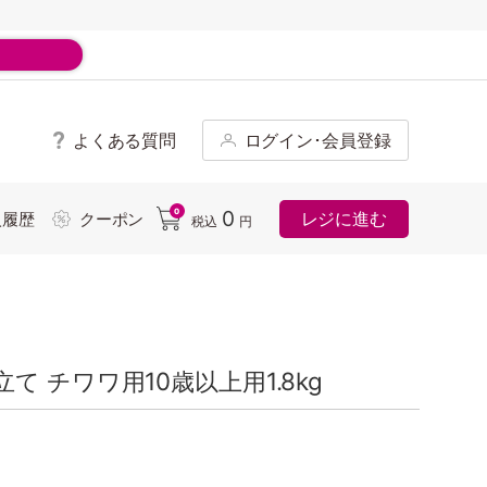
よくある質問
ログイン･会員登録
ド
0
0
レジに進む
入履歴
クーポン
税込
円
 チワワ用10歳以上用1.8kg