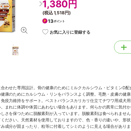
1,380円
(税込
1,518円
)
13
ポイント
お気に入りに登録する
に合わせた専用設計。骨の健康のためにミルクカルシウム・ビタミンD配
の健康のためにカルシウム・リンをバランスよく調整。毛艶・皮膚の健康
り免疫力維持をサポート。ベストバランスカリカリ仕立てチワワ用成犬用
い。まれに体調や体質にあわない場合もあります。何らかの異常に気付か
いしさを保つために脱酸素剤が入っています。脱酸素剤は食べられません
てください。天然素材を使用しておりますので、色・香りの違いや、形状
旨み成分が固まったり、粒等に付着してシミのように見える場合がありま