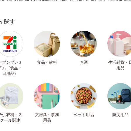
ら探す
セブンプレミ
食品・飲料
お酒
生活雑貨・
アム（食品・
用品
日用品）
子供衣料・ス
文房具・事務
ペット用品
防災用品
クール関連
用品