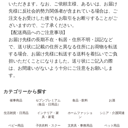
いただきます。なお、ご依頼主様、あるいは、お届け
先様に反社会的勢力関係者が含まれている場合は、ご
注文をお受けした後でもお取引をお断りすることがご
ざいますので、ご了承ください。
【配送商品へのご注意事項】
お届け先様の長期不在・転居・住所不明・誤記など
で、送り状に記載の住所と異なる住所にお荷物を転送
する場合、お届け先様に転送する送料を着払いでご負
担いただくことになりました。送り状にご記入の際
は、お間違いがないよう十分にご注意をお願いしま
す。
カテゴリーから探す
催事商品
セブンプレミアム
食品・飲料
お酒
（食品・日用品）
生活雑貨・日用品
インテリア・家
ホームファッショ
シニア・介護関連
具・家電
ン
ベビー用品
子供衣料・スクー
文房具・事務用品
ペット用品