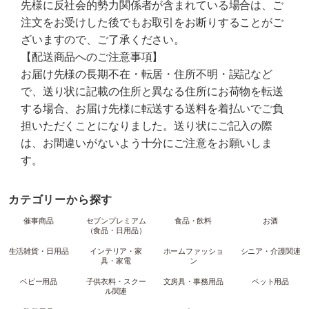
先様に反社会的勢力関係者が含まれている場合は、ご
注文をお受けした後でもお取引をお断りすることがご
ざいますので、ご了承ください。
【配送商品へのご注意事項】
お届け先様の長期不在・転居・住所不明・誤記など
で、送り状に記載の住所と異なる住所にお荷物を転送
する場合、お届け先様に転送する送料を着払いでご負
担いただくことになりました。送り状にご記入の際
は、お間違いがないよう十分にご注意をお願いしま
す。
カテゴリーから探す
催事商品
セブンプレミアム
食品・飲料
お酒
（食品・日用品）
生活雑貨・日用品
インテリア・家
ホームファッショ
シニア・介護関連
具・家電
ン
ベビー用品
子供衣料・スクー
文房具・事務用品
ペット用品
ル関連