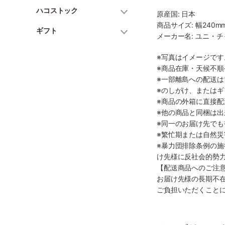
ハコストック
原産国: 日本
商品サイズ: 幅240mm
ギフト
メーカー名: ユニ・
※写真はイメージで
※商品在庫・天候不
※一部離島への配送は
※のしがけ、または
※商品の外箱に直接
※他の商品と同梱は
※同一のお届け先で
※繁忙期または自然
※暴力団排除条例の
け先様に反社会的勢
【配送商品へのご注
お届け先様の長期不
ご負担いただくこと