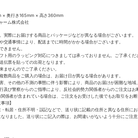
 × 奥行き165mm × 高さ360mm
チャーム株式会社
す。実際にお届けする商品とパッケージなどが異なる場合がございます。
順や交通事情により、配送までに時間がかかる場合がございます。
できません。
ギフト用のラッピング対応につきましては承っておりません。ご了承くだ
配送伝票を貼っての出荷となります。
出来ませんのでご了承ください。
も複数商品をご購入の場合は、お届け日が異なる場合があります。
災害、その他の不測の事態に伴う影響により、商品のお届けが困難な地域
施行及び警察からのご指導により、反社会的勢力関係者からのご注文はお
力関係者が含まれている場合は、ご注文をお受けした後でもお取引をお断
意事項】
在・転居・住所不明・誤記などで、送り状に記載の住所と異なる住所にお
になりました。送り状にご記入の際は、お間違いがないよう十分にご注意