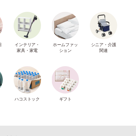
日
インテリア・
ホームファッ
シニア・介護
家具・家電
ション
関連
ハコストック
ギフト