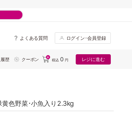
よくある質問
ログイン･会員登録
ド
0
0
レジに進む
入履歴
クーポン
税込
円
黄色野菜･小魚入り2.3kg