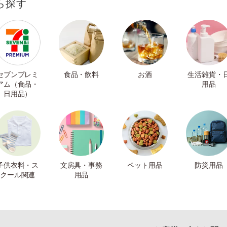
ら探す
セブンプレミ
食品・飲料
お酒
生活雑貨・
アム（食品・
用品
日用品）
子供衣料・ス
文房具・事務
ペット用品
防災用品
クール関連
用品