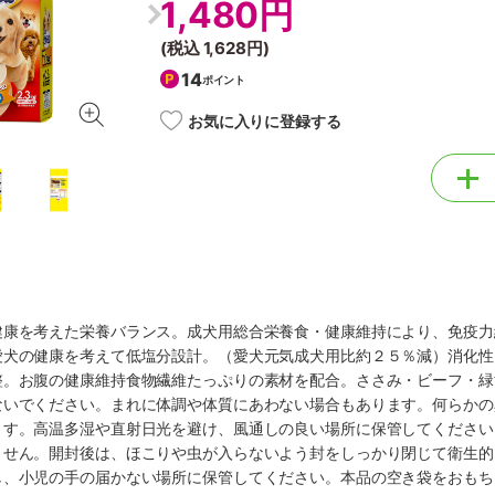
1,480円
(税込
1,628円
)
14
ポイント
お気に入りに登録する
健康を考えた栄養バランス。成犬用総合栄養食・健康維持により、免疫力
愛犬の健康を考えて低塩分設計。（愛犬元気成犬用比約２５％減）消化性
整。お腹の健康維持食物繊維たっぷりの素材を配合。ささみ・ビーフ・緑
ないでください。まれに体調や体質にあわない場合もあります。何らかの
ます。高温多湿や直射日光を避け、風通しの良い場所に保管してください
ません。開封後は、ほこりや虫が入らないよう封をしっかり閉じて衛生的
し、小児の手の届かない場所に保管してください。本品の空き袋をおもち