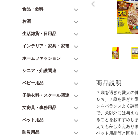
食品・飲料
お酒
生活雑貨・日用品
インテリア・家具・家電
ホームファッション
シニア・介護関連
商品説明
ベビー用品
７歳を過ぎた愛犬の
子供衣料・スクール関連
０％）７歳を過ぎた
ンをバランスよく調
文房具・事務用品
で、犬以外には与え
ることをおすすめし
ペット用品
えても差し支えあり
防災用品
ペット用品等と区別