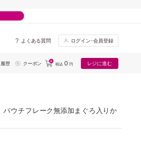
よくある質問
ログイン･会員登録
ド
0
0
レジに進む
入履歴
クーポン
税込
円
 パウチフレーク無添加まぐろ入りか