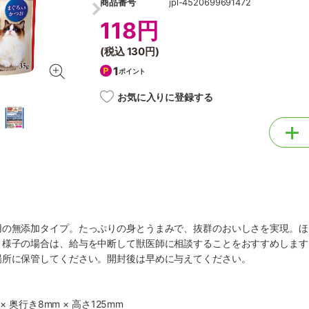
商品番号
jpl-4520699691472
118円
(税込
130円
)
1
ポイント
お気に入りに登録する
用の無添加タイプ。たっぷりの身とうまみで、抜群のおいしさを実現。ほ
う様子の場合は、給与を中断して獣医師に相談することをおすすめします
場所に保管してください。開封後は早めに与えてください。
× 奥行き8mm × 高さ125mm