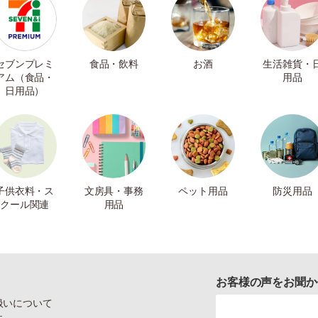
セブンプレミ
食品・飲料
お酒
生活雑貨・
アム（食品・
用品
日用品）
子供衣料・ス
文房具・事務
ペット用品
防災用品
クール関連
用品
お客様の声をお聞か
扱いについて