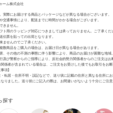
チャーム株式会社
す。実際にお届けする商品とパッケージなどが異なる場合がございます。
順や交通事情により、配送までに時間がかかる場合がございます。
できません。
ギフト用のラッピング対応につきましては承っておりません。ご了承くだ
配送伝票を貼っての出荷となります。
出来ませんのでご了承ください。
も複数商品をご購入の場合は、お届け日が異なる場合があります。
災害、その他の不測の事態に伴う影響により、商品のお届けが困難な地域
施行及び警察からのご指導により、反社会的勢力関係者からのご注文はお
力関係者が含まれている場合は、ご注文をお受けした後でもお取引をお断
意事項】
在・転居・住所不明・誤記などで、送り状に記載の住所と異なる住所にお
になりました。送り状にご記入の際は、お間違いがないよう十分にご注意
ら探す