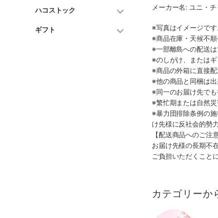
メーカー名: ユニ・
ハコストック
※写真はイメージで
ギフト
※商品在庫・天候不
※一部離島への配送は
※のしがけ、または
※商品の外箱に直接
※他の商品と同梱は
※同一のお届け先で
※繁忙期または自然
※暴力団排除条例の
け先様に反社会的勢
【配送商品へのご注
お届け先様の長期不
ご負担いただくこと
カテゴリーか