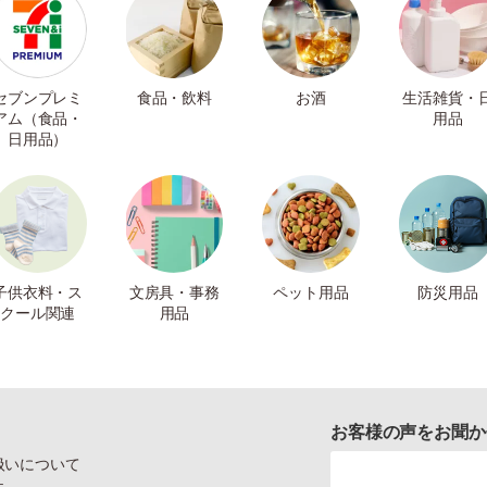
セブンプレミ
食品・飲料
お酒
生活雑貨・
アム（食品・
用品
日用品）
子供衣料・ス
文房具・事務
ペット用品
防災用品
クール関連
用品
お客様の声をお聞か
扱いについて