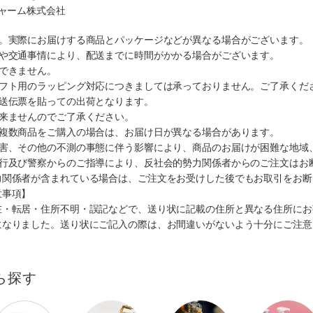
チャーム株式会社
す。実際にお届けする商品とパッケージなどが異なる場合がございます。
順や交通事情により、配送までに時間がかかる場合がございます。
できません。
ギフト用のラッピング対応につきましては承っておりません。ご了承くだ
配送伝票を貼っての出荷となります。
出来ませんのでご了承ください。
も複数商品をご購入の場合は、お届け日が異なる場合があります。
災害、その他の不測の事態に伴う影響により、商品のお届けが困難な地域
施行及び警察からのご指導により、反社会的勢力関係者からのご注文はお
力関係者が含まれている場合は、ご注文をお受けした後でもお取引をお断
意事項】
在・転居・住所不明・誤記などで、送り状に記載の住所と異なる住所にお
になりました。送り状にご記入の際は、お間違いがないよう十分にご注意
ら探す