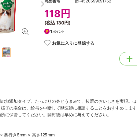
商品番号
jpl-4520699691762
118円
(税込
130円
)
1
ポイント
お気に入りに登録する
用の無添加タイプ。たっぷりの身とうまみで、抜群のおいしさを実現。ほ
う様子の場合は、給与を中断して獣医師に相談することをおすすめします
場所に保管してください。開封後は早めに与えてください。
× 奥行き8mm × 高さ125mm