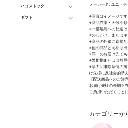
メーカー名: ユニ・
ハコストック
※写真はイメージで
ギフト
※商品在庫・天候不
※一部離島への配送は
※のしがけ、または
※商品の外箱に直接
※他の商品と同梱は
※同一のお届け先で
※繁忙期または自然
※暴力団排除条例の
け先様に反社会的勢
【配送商品へのご注
お届け先様の長期不
ご負担いただくこと
カテゴリーか