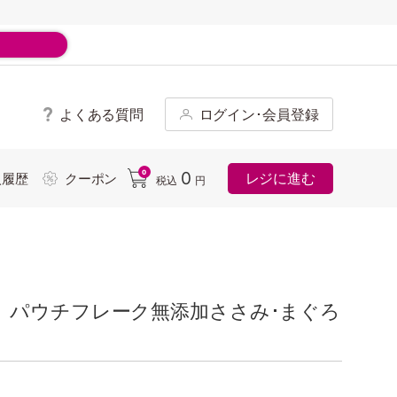
よくある質問
ログイン･会員登録
ド
0
0
レジに進む
入履歴
クーポン
税込
円
 パウチフレーク無添加ささみ･まぐろ