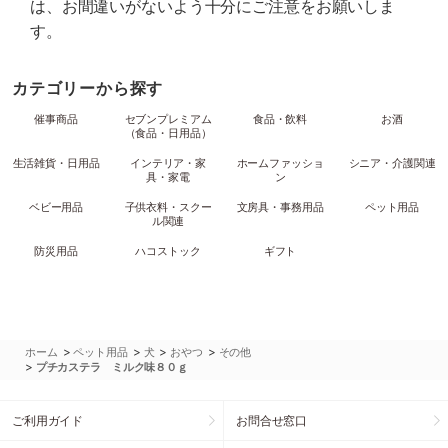
は、お間違いがないよう十分にご注意をお願いしま
す。
カテゴリーから探す
催事商品
セブンプレミアム
食品・飲料
お酒
（食品・日用品）
生活雑貨・日用品
インテリア・家
ホームファッショ
シニア・介護関連
具・家電
ン
ベビー用品
子供衣料・スクー
文房具・事務用品
ペット用品
ル関連
防災用品
ハコストック
ギフト
>
>
>
>
ホーム
ペット用品
犬
おやつ
その他
>
プチカステラ ミルク味８０ｇ
ご利用ガイド
お問合せ窓口