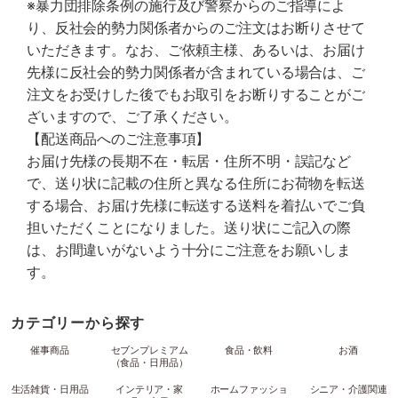
※暴力団排除条例の施行及び警察からのご指導によ
り、反社会的勢力関係者からのご注文はお断りさせて
いただきます。なお、ご依頼主様、あるいは、お届け
先様に反社会的勢力関係者が含まれている場合は、ご
注文をお受けした後でもお取引をお断りすることがご
ざいますので、ご了承ください。
【配送商品へのご注意事項】
お届け先様の長期不在・転居・住所不明・誤記など
で、送り状に記載の住所と異なる住所にお荷物を転送
する場合、お届け先様に転送する送料を着払いでご負
担いただくことになりました。送り状にご記入の際
は、お間違いがないよう十分にご注意をお願いしま
す。
カテゴリーから探す
催事商品
セブンプレミアム
食品・飲料
お酒
（食品・日用品）
生活雑貨・日用品
インテリア・家
ホームファッショ
シニア・介護関連