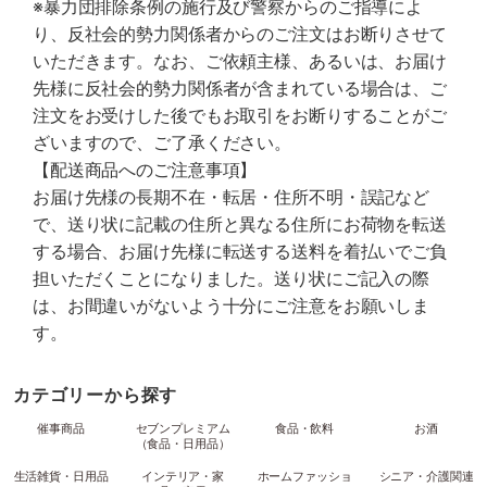
※暴力団排除条例の施行及び警察からのご指導によ
り、反社会的勢力関係者からのご注文はお断りさせて
いただきます。なお、ご依頼主様、あるいは、お届け
先様に反社会的勢力関係者が含まれている場合は、ご
注文をお受けした後でもお取引をお断りすることがご
ざいますので、ご了承ください。
【配送商品へのご注意事項】
お届け先様の長期不在・転居・住所不明・誤記など
で、送り状に記載の住所と異なる住所にお荷物を転送
する場合、お届け先様に転送する送料を着払いでご負
担いただくことになりました。送り状にご記入の際
は、お間違いがないよう十分にご注意をお願いしま
す。
カテゴリーから探す
催事商品
セブンプレミアム
食品・飲料
お酒
（食品・日用品）
生活雑貨・日用品
インテリア・家
ホームファッショ
シニア・介護関連