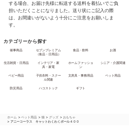
する場合、お届け先様に転送する送料を着払いでご負
担いただくことになりました。送り状にご記入の際
は、お間違いがないよう十分にご注意をお願いしま
す。
カテゴリーから探す
催事商品
セブンプレミアム
食品・飲料
お酒
（食品・日用品）
生活雑貨・日用品
インテリア・家
ホームファッショ
シニア・介護関連
具・家電
ン
ベビー用品
子供衣料・スクー
文房具・事務用品
ペット用品
ル関連
防災用品
ハコストック
ギフト
>
>
>
>
ホーム
ペット用品
猫
グッズ
おもちゃ
>
アニーコーラス キャットわくわくポール４００