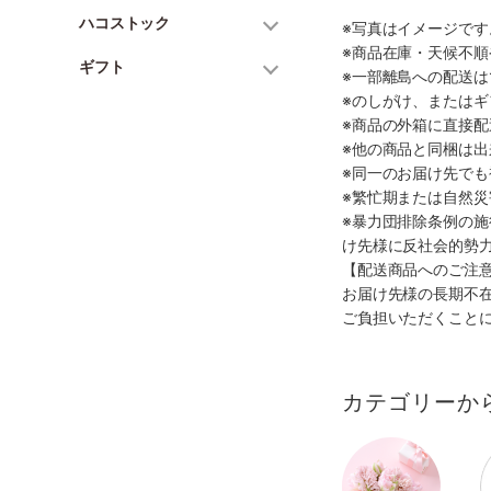
ハコストック
※写真はイメージで
※商品在庫・天候不
ギフト
※一部離島への配送は
※のしがけ、または
※商品の外箱に直接
※他の商品と同梱は
※同一のお届け先で
※繁忙期または自然
※暴力団排除条例の
け先様に反社会的勢
【配送商品へのご注
お届け先様の長期不
ご負担いただくこと
カテゴリーか