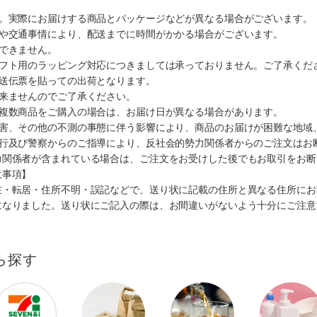
す。実際にお届けする商品とパッケージなどが異なる場合がございます。
順や交通事情により、配送までに時間がかかる場合がございます。
できません。
ギフト用のラッピング対応につきましては承っておりません。ご了承くだ
配送伝票を貼っての出荷となります。
出来ませんのでご了承ください。
も複数商品をご購入の場合は、お届け日が異なる場合があります。
災害、その他の不測の事態に伴う影響により、商品のお届けが困難な地域
施行及び警察からのご指導により、反社会的勢力関係者からのご注文はお
力関係者が含まれている場合は、ご注文をお受けした後でもお取引をお断
意事項】
在・転居・住所不明・誤記などで、送り状に記載の住所と異なる住所にお
になりました。送り状にご記入の際は、お間違いがないよう十分にご注意
ら探す