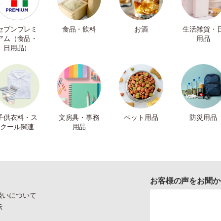
セブンプレミ
食品・飲料
お酒
生活雑貨・
アム（食品・
用品
日用品）
子供衣料・ス
文房具・事務
ペット用品
防災用品
クール関連
用品
お客様の声をお聞か
扱いについて
示