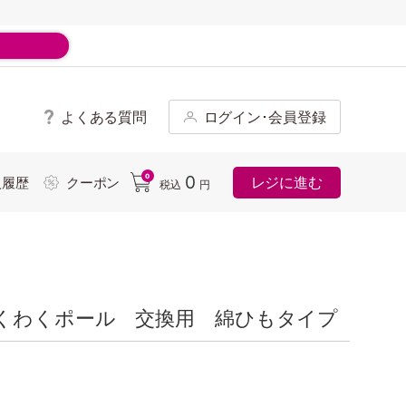
よくある質問
ログイン･会員登録
ド
0
0
レジに進む
入履歴
クーポン
税込
円
くわくポール 交換用 綿ひもタイプ