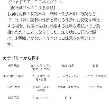
ざいますので、ご了承ください。
【配送商品へのご注意事項】
お届け先様の長期不在・転居・住所不明・誤記など
で、送り状に記載の住所と異なる住所にお荷物を転送
する場合、お届け先様に転送する送料を着払いでご負
担いただくことになりました。送り状にご記入の際
は、お間違いがないよう十分にご注意をお願いしま
す。
カテゴリーから探す
催事商品
セブンプレミアム
食品・飲料
お酒
（食品・日用品）
生活雑貨・日用品
インテリア・家
ホームファッショ
シニア・介護関連
具・家電
ン
ベビー用品
子供衣料・スクー
文房具・事務用品
ペット用品
ル関連
防災用品
ハコストック
ギフト