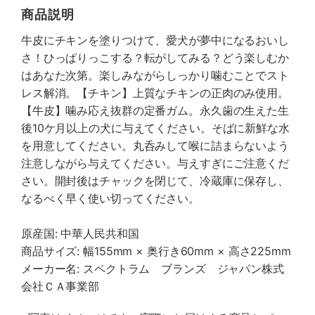
商品説明
牛皮にチキンを塗りつけて、愛犬が夢中になるおいし
さ！ひっぱりっこする？転がしてみる？どう楽しむか
はあなた次第。楽しみながらしっかり噛むことでスト
レス解消。【チキン】上質なチキンの正肉のみ使用。
【牛皮】噛み応え抜群の定番ガム。永久歯の生えた生
後10ケ月以上の犬に与えてください。そばに新鮮な水
を用意してください。丸呑みして喉に詰まらないよう
注意しながら与えてください。与えすぎにご注意くだ
さい。開封後はチャックを閉じて、冷蔵庫に保存し、
なるべく早く使い切ってください。
原産国: 中華人民共和国
商品サイズ: 幅155mm × 奥行き60mm × 高さ225mm
メーカー名: スペクトラム ブランズ ジャパン株式
会社ＣＡ事業部