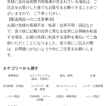
先様に反社会的勢力関係者が含まれている場合は、ご
注文をお受けした後でもお取引をお断りすることがご
ざいますので、ご了承ください。
【配送商品へのご注意事項】
お届け先様の長期不在・転居・住所不明・誤記など
で、送り状に記載の住所と異なる住所にお荷物を転送
する場合、お届け先様に転送する送料を着払いでご負
担いただくことになりました。送り状にご記入の際
は、お間違いがないよう十分にご注意をお願いしま
す。
カテゴリーから探す
催事商品
セブンプレミアム
食品・飲料
お酒
（食品・日用品）
生活雑貨・日用品
インテリア・家
ホームファッショ
シニア・介護関連
具・家電
ン
ベビー用品
子供衣料・スクー
文房具・事務用品
ペット用品
ル関連