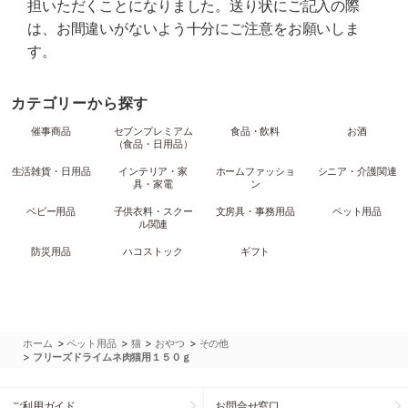
担いただくことになりました。送り状にご記入の際
は、お間違いがないよう十分にご注意をお願いしま
す。
カテゴリーから探す
催事商品
セブンプレミアム
食品・飲料
お酒
（食品・日用品）
生活雑貨・日用品
インテリア・家
ホームファッショ
シニア・介護関連
具・家電
ン
ベビー用品
子供衣料・スクー
文房具・事務用品
ペット用品
ル関連
防災用品
ハコストック
ギフト
>
>
>
>
ホーム
ペット用品
猫
おやつ
その他
>
フリーズドライムネ肉猫用１５０ｇ
ご利用ガイド
お問合せ窓口