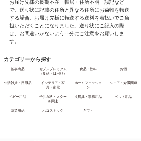
お届け先様の長期不在・転居・住所不明・誤記など
で、送り状に記載の住所と異なる住所にお荷物を転送
する場合、お届け先様に転送する送料を着払いでご負
担いただくことになりました。送り状にご記入の際
は、お間違いがないよう十分にご注意をお願いしま
す。
カテゴリーから探す
催事商品
セブンプレミアム
食品・飲料
お酒
（食品・日用品）
生活雑貨・日用品
インテリア・家
ホームファッショ
シニア・介護関連
具・家電
ン
ベビー用品
子供衣料・スクー
文房具・事務用品
ペット用品
ル関連
防災用品
ハコストック
ギフト