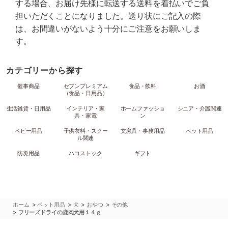
する場合、お届け先様に転送する送料を着払いでご負
担いただくことになりました。送り状にご記入の際
は、お間違いがないよう十分にご注意をお願いしま
す。
カテゴリーから探す
催事商品
セブンプレミアム
食品・飲料
お酒
（食品・日用品）
生活雑貨・日用品
インテリア・家
ホームファッショ
シニア・介護関連
具・家電
ン
ベビー用品
子供衣料・スクー
文房具・事務用品
ペット用品
ル関連
防災用品
ハコストック
ギフト
>
>
>
>
ホーム
ペット用品
犬
おやつ
その他
>
フリーズドライの鹿肉犬用１４ｇ