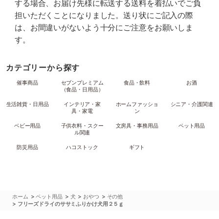
する場合、お届け先様に転送する送料を着払いでご負
担いただくことになりました。送り状にご記入の際
は、お間違いがないよう十分にご注意をお願いしま
す。
カテゴリーから探す
催事商品
セブンプレミアム
食品・飲料
お酒
（食品・日用品）
生活雑貨・日用品
インテリア・家
ホームファッショ
シニア・介護関連
具・家電
ン
ベビー用品
子供衣料・スクー
文房具・事務用品
ペット用品
ル関連
防災用品
ハコストック
ギフト
>
>
>
>
ホーム
ペット用品
犬
おやつ
その他
>
フリーズドライのササミふりかけ犬用２５ｇ