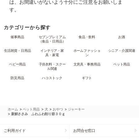
は、お間違いがないよう十分にご注意をお願いしま
す。
カテゴリーから探す
催事商品
セブンプレミアム
食品・飲料
お酒
（食品・日用品）
生活雑貨・日用品
インテリア・家
ホームファッショ
シニア・介護関連
具・家電
ン
ベビー用品
子供衣料・スクー
文房具・事務用品
ペット用品
ル関連
防災用品
ハコストック
ギフト
>
>
>
>
ホーム
ペット用品
犬
おやつ
ジャーキー
>
新鮮ささみ ふわふわ削り節３０ｇ
ご利用ガイド
お問合せ窓口