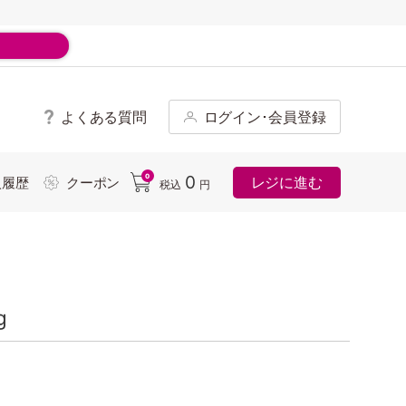
よくある質問
ログイン･会員登録
ド
0
0
レジに進む
入履歴
クーポン
税込
円
g