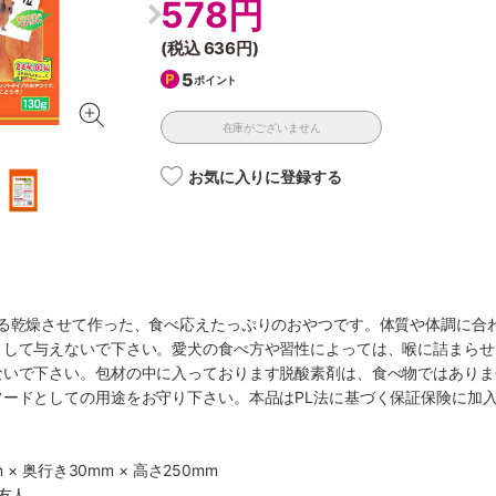
578円
(税込
636円
)
5
ポイント
在庫がございません
お気に入りに登録する
まる乾燥させて作った、食べ応えたっぷりのおやつです。体質や体調に合
として与えないで下さい。愛犬の食べ方や習性によっては、喉に詰まらせ
ないで下さい。包材の中に入っております脱酸素剤は、食べ物ではありま
フードとしての用途をお守り下さい。本品はPL法に基づく保証保険に加
 × 奥行き30mm × 高さ250mm
友人