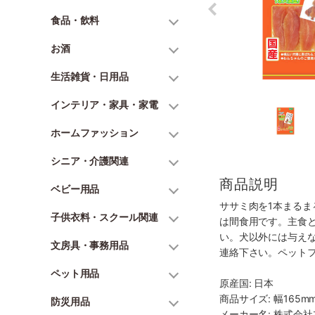
食品・飲料
お酒
生活雑貨・日用品
インテリア・家具・家電
ホームファッション
シニア・介護関連
商品説明
ベビー用品
ササミ肉を1本まる
子供衣料・スクール関連
は間食用です。主食
い。犬以外には与え
文房具・事務用品
連絡下さい。ペット
ペット用品
原産国: 日本
商品サイズ: 幅165mm
防災用品
メーカー名: 株式会社