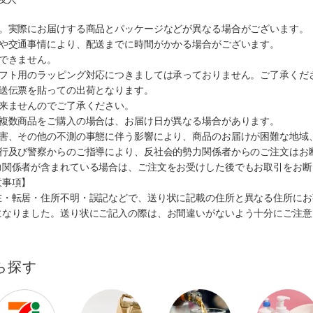
す。実際にお届けする商品とパッケージなどが異なる場合がございます。
順や交通事情により、配送までに時間がかかる場合がございます。
できません。
ギフト用のラッピング対応につきましては承っておりません。ご了承くだ
配送伝票を貼っての出荷となります。
出来ませんのでご了承ください。
も複数商品をご購入の場合は、お届け日が異なる場合があります。
災害、その他の不測の事態に伴う影響により、商品のお届けが困難な地域
施行及び警察からのご指導により、反社会的勢力関係者からのご注文はお
力関係者が含まれている場合は、ご注文をお受けした後でもお取引をお断
意事項】
在・転居・住所不明・誤記などで、送り状に記載の住所と異なる住所にお
になりました。送り状にご記入の際は、お間違いがないよう十分にご注意
ら探す