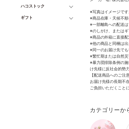
ハコストック
※写真はイメージで
ギフト
※商品在庫・天候不
※一部離島への配送は
※のしがけ、または
※商品の外箱に直接
※他の商品と同梱は
※同一のお届け先で
※繁忙期または自然
※暴力団排除条例の
け先様に反社会的勢
【配送商品へのご注
お届け先様の長期不
ご負担いただくこと
カテゴリーか