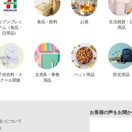
セブンプレミ
食品・飲料
お酒
生活雑貨・
アム（食品・
用品
日用品）
子供衣料・ス
文房具・事務
ペット用品
防災用品
クール関連
用品
お客様の声をお聞か
扱いについて
示