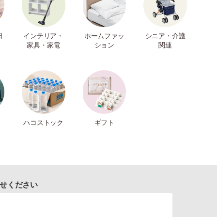
日
インテリア・
ホームファッ
シニア・介護
家具・家電
ション
関連
ハコストック
ギフト
せください