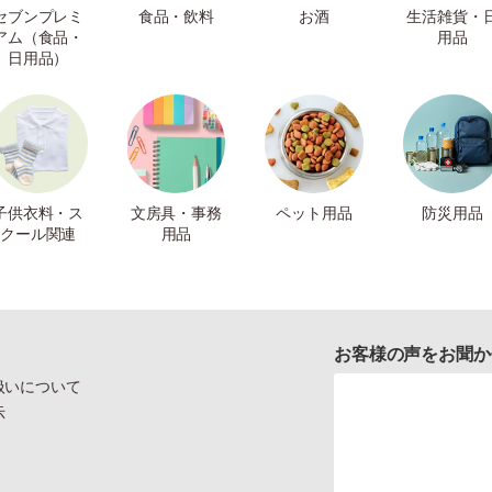
セブンプレミ
食品・飲料
お酒
生活雑貨・
アム（食品・
用品
日用品）
子供衣料・ス
文房具・事務
ペット用品
防災用品
クール関連
用品
お客様の声をお聞か
扱いについて
示