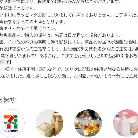
順や交通事情により、配送までに時間がかかる場合がございます。
の配送はできません。
ギフト用のラッピング対応につきましては承っておりません。ご了承くだ
配送伝票を貼っての出荷となります。
出来ませんのでご了承ください。
も複数商品をご購入の場合は、お届け日が異なる場合があります。
災害、その他の不測の事態に伴う影響により、商品のお届けが困難な地域
施行及び警察からのご指導により、反社会的勢力関係者からのご注文はお
力関係者が含まれている場合は、ご注文をお受けした後でもお取引をお断
意事項】
在・転居・住所不明・誤記などで、送り状に記載の住所と異なる住所にお
になりました。送り状にご記入の際は、お間違いがないよう十分にご注意
ら探す