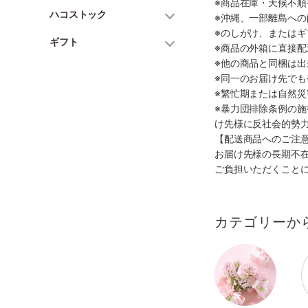
※商品在庫・天候不
ハコストック
※沖縄、一部離島へ
※のしがけ、または
ギフト
※商品の外箱に直接
※他の商品と同梱は
※同一のお届け先で
※繁忙期または自然
※暴力団排除条例の
け先様に反社会的勢
【配送商品へのご注
お届け先様の長期不
ご負担いただくこと
カテゴリーか