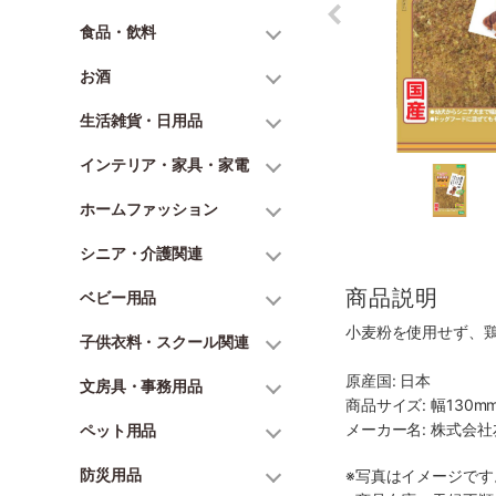
食品・飲料
お酒
生活雑貨・日用品
インテリア・家具・家電
ホームファッション
シニア・介護関連
商品説明
ベビー用品
小麦粉を使用せず、
子供衣料・スクール関連
原産国: 日本
文房具・事務用品
商品サイズ: 幅130mm
メーカー名: 株式会社
ペット用品
防災用品
※写真はイメージで