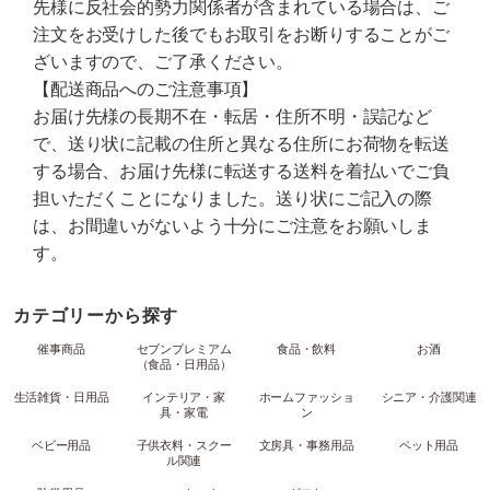
先様に反社会的勢力関係者が含まれている場合は、ご
注文をお受けした後でもお取引をお断りすることがご
ざいますので、ご了承ください。
【配送商品へのご注意事項】
お届け先様の長期不在・転居・住所不明・誤記など
で、送り状に記載の住所と異なる住所にお荷物を転送
する場合、お届け先様に転送する送料を着払いでご負
担いただくことになりました。送り状にご記入の際
は、お間違いがないよう十分にご注意をお願いしま
す。
カテゴリーから探す
催事商品
セブンプレミアム
食品・飲料
お酒
（食品・日用品）
生活雑貨・日用品
インテリア・家
ホームファッショ
シニア・介護関連
具・家電
ン
ベビー用品
子供衣料・スクー
文房具・事務用品
ペット用品
ル関連